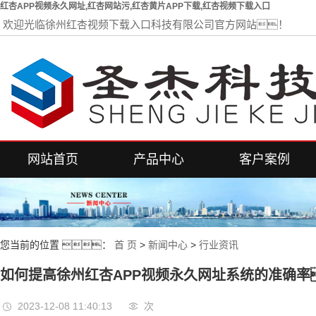
红杏APP视频永久网址,红杏网站污,红杏黄片APP下载,红杏视频下载入口
欢迎光临徐州红杏视频下载入口科技有限公司官方网站！
网站首页
产品中心
客户案例
红杏网站污
红杏APP视频永久网址
您当前的位置 ：
首 页
>
新闻中心
>
行业资讯
电动悬臂门
伸缩平移门
如何提高徐州红杏APP视频永久网址系统的准确率
电动段滑门
2023-12-08 11:40:13
次