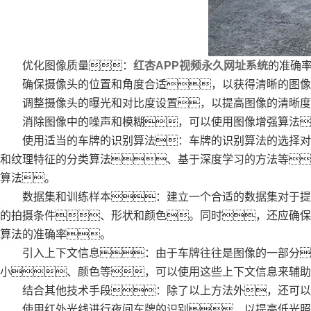
优化图像质量：
红杏APP视频永久网址系统
的准确
确保摄像头的位置和角度合适，以获得清晰的图像
调整摄像头的曝光和对比度设置，以提高图像的清晰度
消除图像中的噪声和模糊，可以使用图像增强算法
使用适当的车牌的识别算法：车牌的识别算法的选择对于
和纹理特征的分类算法、基于深度学习的方法等
算法。
数据集和训练样本：建立一个合适的数据集对于提高
的拍摄条件、形状和颜色。同时，还应确保
算法的准确率。
引入上下文信息：由于车牌往往是图像的一部分
小、颜色等，可以使用这些上下文信息来辅助
结合其他技术手段：除了以上方法外，还可以考
使用红外光线进行夜间车牌的识别，以提高低光照