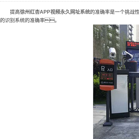
分段平折门
提高
徐州红杏APP视频永久网址系统
的准确率是一个挑战
电动广告门
的识别系统的准确率。
智能通道门
智能红杏黄片APP下载
广告红杏黄片APP下载
通红杏黄片APP下载
护栏
别墅门/铁艺大门
交通设施