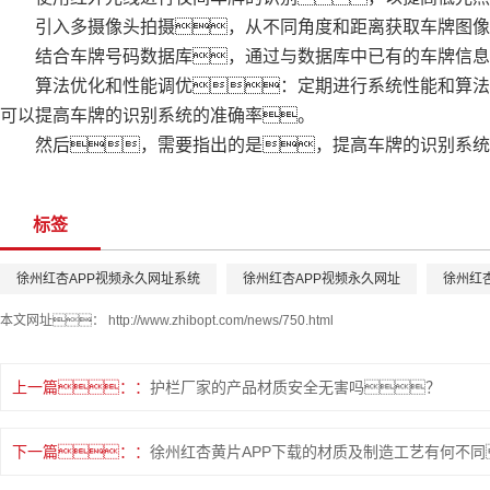
引入多摄像头拍摄，从不同角度和距离获取车牌图像
结合车牌号码数据库，通过与数据库中已有的车牌信息
算法优化和性能调优：定期进行系统性能和算法的
可以提高车牌的识别系统的准确率。
然后，需要指出的是，提高车牌的识别系统的
标签
徐州红杏APP视频永久网址系统
徐州红杏APP视频永久网址
徐州红
本文网址：
http://www.zhibopt.com/news/750.html
上一篇：
护栏厂家的产品材质安全无害吗？
下一篇：
徐州红杏黄片APP下载的材质及制造工艺有何不同